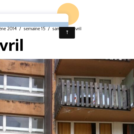
Page d'accueil
Album ph
ne 2014
semaine 15
samedi 12 avril
vril