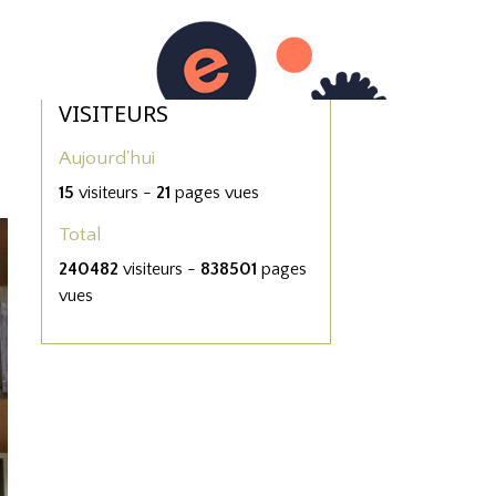
otos
Boutique
0
VISITEURS
Aujourd'hui
15
visiteurs -
21
pages vues
Total
240482
visiteurs -
838501
pages
vues