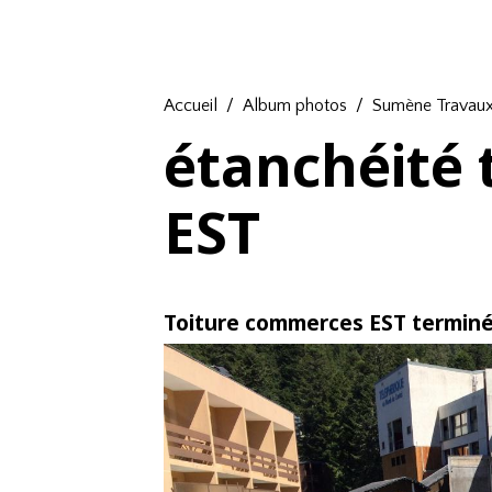
Accueil
Album photos
Sumène Travaux
étanchéité
EST
Toiture commerces EST termin