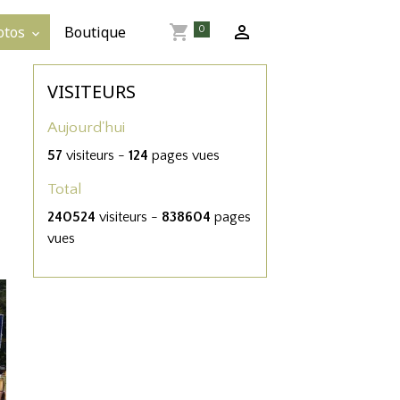
otos
Boutique
0
VISITEURS
Aujourd'hui
57
visiteurs -
124
pages vues
Total
240524
visiteurs -
838604
pages
vues