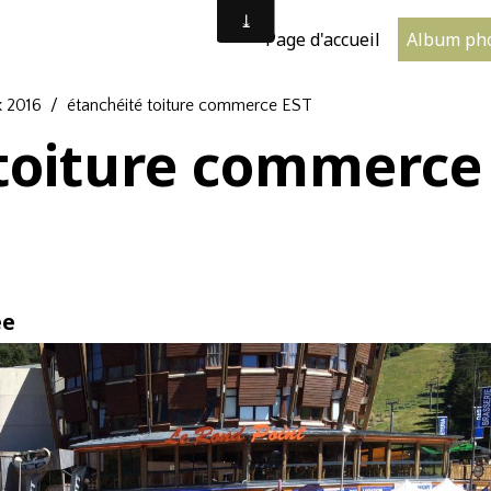
Page d'accueil
Album ph
 2016
étanchéité toiture commerce EST
 toiture commerce
ée