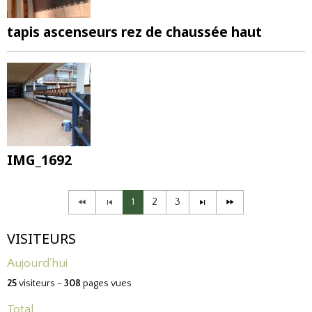
tapis ascenseurs rez de chaussée haut
IMG_1692
1
2
3
VISITEURS
Aujourd'hui
25
visiteurs -
308
pages vues
Total