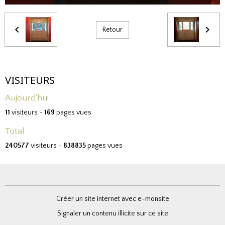
Retour
VISITEURS
Aujourd'hui
11
visiteurs -
169
pages vues
Total
240577
visiteurs -
838835
pages vues
Créer un site internet avec e-monsite
Signaler un contenu illicite sur ce site